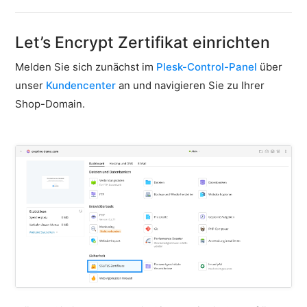
Cloud-
Firewall
Let’s Encrypt Zertifikat einrichten
Backups
&
Melden Sie sich zunächst im
Plesk-Control-Panel
über
Snapshots
unser
Kundencenter
an und navigieren Sie zu Ihrer
Shopware
Shop-Domain.
Server
Erste
Schritte
Installation
Message
Queue
HTTP
Request
Caching
Sessions