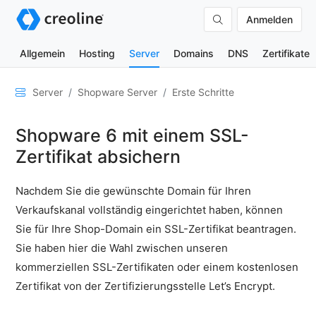
Anmelden
Allgemein
Hosting
Server
Domains
DNS
Zertifikate
Allgemein
Server
Shopware Server
Erste Schritte
Netzwerk
Shopware 6 mit einem SSL-
&
DNS
Zertifikat absichern
Sicherheit
Nachdem Sie die gewünschte Domain für Ihren
Hardware
Verkaufskanal vollständig eingerichtet haben, können
SSH
Sie für Ihre Shop-Domain ein SSL-Zertifikat beantragen.
&
Sie haben hier die Wahl zwischen unseren
FTP
kommerziellen SSL-Zertifikaten oder einem kostenlosen
E-
Zertifikat von der Zertifizierungsstelle Let’s Encrypt.
Mails