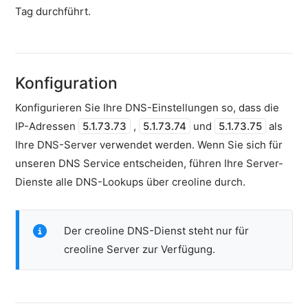
Debian
Tag durchführt.
konfigurieren
Netzwerkkarte
unter
CloudLinux
Konfiguration
konfigurieren
Konfigurieren Sie Ihre DNS-Einstellungen so, dass die
Webseite
via
IP-Adressen
5.1.73.73
,
5.1.73.74
und
5.1.73.75
als
lokalem
Ihre DNS-Server verwendet werden. Wenn Sie sich für
DNS-
unseren DNS Service entscheiden, führen Ihre Server-
Resolver
Dienste alle DNS-Lookups über creoline durch.
testen
Hostname
&
Der creoline DNS-Dienst steht nur für
Arbeitsdomain
creoline Server zur Verfügung.
Domain
mit
einem
Server