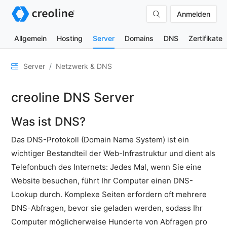
Anmelden
Allgemein
Hosting
Server
Domains
DNS
Zertifikate
Allgemein
Server
Netzwerk & DNS
Netzwerk
creoline DNS Server
&
DNS
Was ist DNS?
Traffic-
Berechnung
Das DNS-Protokoll (Domain Name System) ist ein
creoline
wichtiger Bestandteil der Web-Infrastruktur und dient als
DNS
Telefonbuch des Internets: Jedes Mal, wenn Sie eine
Server
Website besuchen, führt Ihr Computer einen DNS-
VPC-
Lookup durch. Komplexe Seiten erfordern oft mehrere
Netzwerke
DNS-Abfragen, bevor sie geladen werden, sodass Ihr
Netzwerkkarte
Computer möglicherweise Hunderte von Abfragen pro
unter