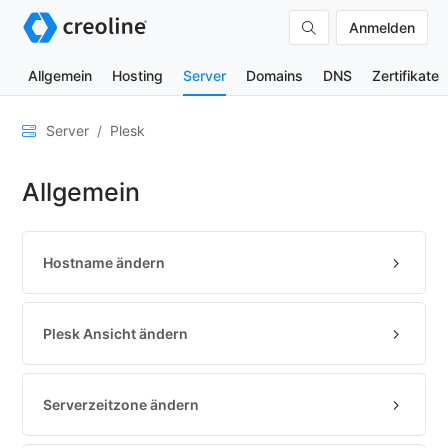
Anmelden
Allgemein
Hosting
Server
Domains
DNS
Zertifikate
Allgemein
Server
Plesk
Netzwerk
Allgemein
&
DNS
Sicherheit
Hostname ändern
Hardware
SSH
Plesk Ansicht ändern
&
FTP
E-
Serverzeitzone ändern
Mails