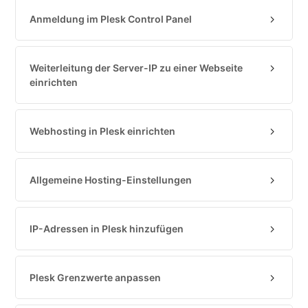
Cloud-
Anmeldung im Plesk Control Panel
Firewall
Backups
&
Weiterleitung der Server-IP zu einer Webseite
Snapshots
einrichten
Shopware
Server
Webhosting in Plesk einrichten
Shopware
Cluster
Plesk
Allgemeine Hosting-Einstellungen
Allgemein
SSH
IP-Adressen in Plesk hinzufügen
FTP
PHP
Plesk Grenzwerte anpassen
Erweiterungen
PHP