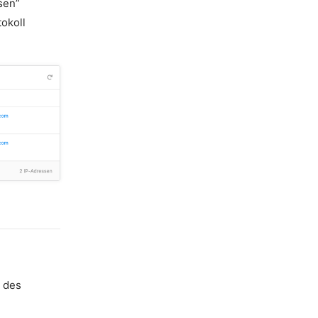
sen”
tokoll
des