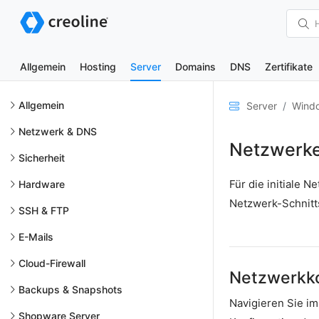
Allgemein
Hosting
Server
Domains
DNS
Zertifikate
Allgemein
Server
Windo
Netzwerk & DNS
Netzwerke
Sicherheit
Für die initiale 
Hardware
Netzwerk-Schnitts
SSH & FTP
E-Mails
Cloud-Firewall
Netzwerkko
Backups & Snapshots
Navigieren Sie i
Shopware Server