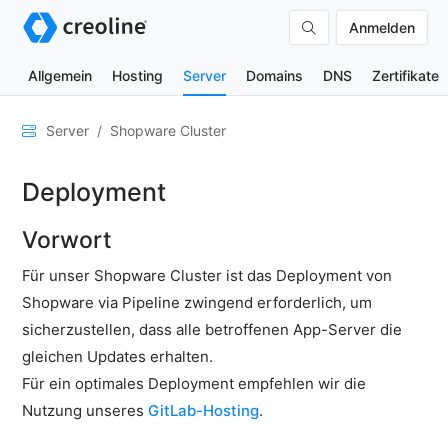
Anmelden
Allgemein
Hosting
Server
Domains
DNS
Zertifikate
Allgemein
Server
Shopware Cluster
Netzwerk
Deployment
&
DNS
Vorwort
Sicherheit
Für unser Shopware Cluster ist das Deployment von
Hardware
Shopware via Pipeline zwingend erforderlich, um
SSH
sicherzustellen, dass alle betroffenen App-Server die
&
gleichen Updates erhalten.
FTP
Für ein optimales Deployment empfehlen wir die
E-
Nutzung unseres
GitLab-Hosting
.
Mails