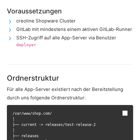
Cloud-
Firewall
Voraussetzungen
creoline Shopware Cluster
Backups
&
GitLab mit mindestens einem aktiven GitLab-Runner
Snapshots
SSH-Zugriff auf alle App-Server via Benutzer
deployer
Shopware
Server
Shopware
Cluster
Ordnerstruktur
Caching
Für alle App-Server existiert nach der Bereitstellung
Deployment
durch uns folgende Ordnerstruktur:
OPcache
Clear
-
/var/www/shop.com/

│

Deployment
├── current -> releases/test-release-2

Pipeline
│

├── releases
