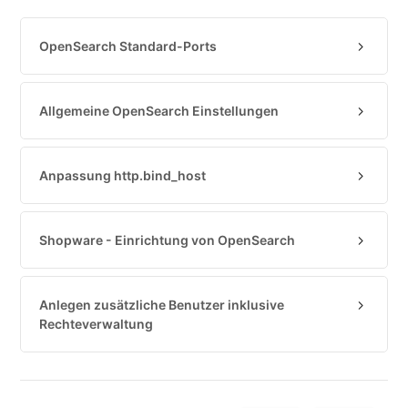
Cloud-
Firewall
OpenSearch Standard-Ports
Backups
&
Snapshots
Allgemeine OpenSearch Einstellungen
Shopware
Server
Anpassung http.bind_host
Shopware
Cluster
Plesk
Shopware - Einrichtung von OpenSearch
Elasticsearch
Anlegen zusätzliche Benutzer inklusive
OpenSearch
Rechteverwaltung
Erste
Schritte
mit
OpenSearch