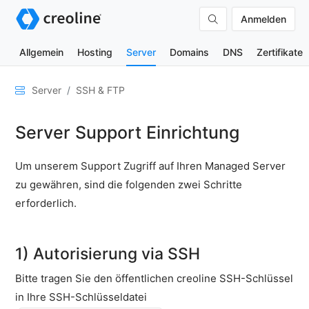
Anmelden
Allgemein
Hosting
Server
Domains
DNS
Zertifikate
Allgemein
Server
SSH & FTP
Netzwerk
Server Support Einrichtung
&
DNS
Um unserem Support Zugriff auf Ihren Managed Server
Sicherheit
zu gewähren, sind die folgenden zwei Schritte
Hardware
erforderlich.
SSH
&
FTP
1) Autorisierung via SSH
Web
Bitte tragen Sie den öffentlichen creoline SSH-Schlüssel
Konsole
in Ihre SSH-Schlüsseldatei
SSH-