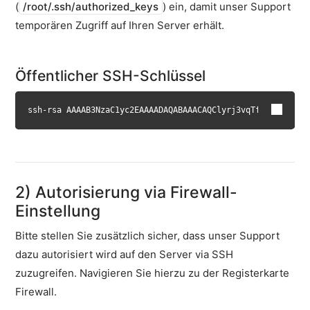
(
/root/.ssh/authorized_keys
) ein, damit unser Support
Schlüsselpaar
temporären Zugriff auf Ihren Server erhält.
generieren
SSH
Deployment
Öffentlicher SSH-Schlüssel
Benutzer
Server
ssh-rsa AAAAB3NzaC1yc2EAAAADAQABAAACAQClyrj3vqTf2c194K3P7r
Support
Einrichtung
E-
Mails
2) Autorisierung via Firewall-
Cloud-
Einstellung
Firewall
Bitte stellen Sie zusätzlich sicher, dass unser Support
Backups
dazu autorisiert wird auf den Server via SSH
&
Snapshots
zuzugreifen. Navigieren Sie hierzu zu der Registerkarte
Firewall.
Shopware
Server