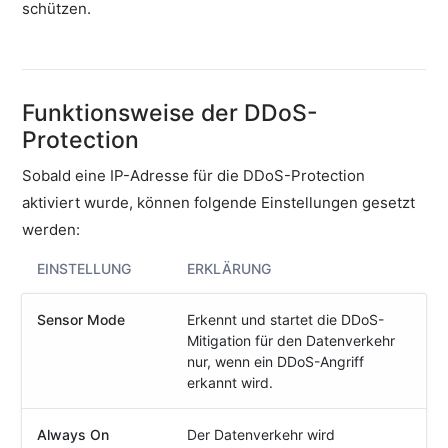
schützen.
Hochverfügbarkeit
DDoS-
Protection
Server
Funktionsweise der DDoS-
Passwort
Protection
zurücksetzen
Sobald eine IP-Adresse für die DDoS-Protection
Speicherplatz
Warnung
aktiviert wurde, können folgende Einstellungen gesetzt
deaktivieren
werden:
ASV-
EINSTELLUNG
ERKLÄRUNG
Scans
PCI-
DSS-
Sensor Mode
Erkennt und startet die DDoS-
Zertifizierung
Mitigation für den Datenverkehr
nur, wenn ein DDoS-Angriff
Hardware
erkannt wird.
SSH
&
Always On
Der Datenverkehr wird