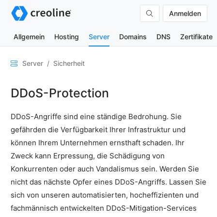
Anmelden
Allgemein
Hosting
Server
Domains
DNS
Zertifikate
Allgemein
Server
Sicherheit
Netzwerk
DDoS-Protection
&
DNS
DDoS-Angriffe sind eine ständige Bedrohung. Sie
Sicherheit
gefährden die Verfügbarkeit Ihrer Infrastruktur und
Sperren
können Ihrem Unternehmen ernsthaft schaden. Ihr
von
Zweck kann Erpressung, die Schädigung von
IP-
Adressen
Konkurrenten oder auch Vandalismus sein. Werden Sie
-
nicht das nächste Opfer eines DDoS-Angriffs. Lassen Sie
Fail2Ban
sich von unseren automatisierten, hocheffizienten und
Security
fachmännisch entwickelten DDoS-Mitigation-Services
Scans