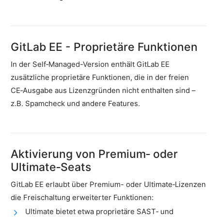
Cloud-
Firewall
Backups
&
GitLab EE - Proprietäre Funktionen
Snapshots
In der Self‑Managed-Version enthält GitLab EE
Shopware
zusätzliche proprietäre Funktionen, die in der freien
Server
CE‑Ausgabe aus Lizenzgründen nicht enthalten sind –
Shopware
z.B. Spamcheck und andere Features.
Cluster
Plesk
Elasticsearch
Aktivierung von Premium‑ oder
OpenSearch
Ultimate‑Seats
MySQL-
GitLab EE erlaubt über Premium- oder Ultimate‑Lizenzen
Server
die Freischaltung erweiterter Funktionen:
Redis
Ultimate bietet etwa proprietäre SAST‑ und