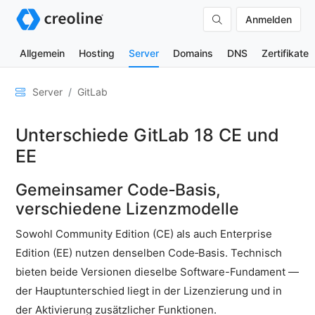
Anmelden
Allgemein
Hosting
Server
Domains
DNS
Zertifikate
Allgemein
Server
GitLab
Netzwerk
Unterschiede GitLab 18 CE und
&
DNS
EE
Sicherheit
Gemeinsamer Code‑Basis,
Hardware
verschiedene Lizenzmodelle
SSH
Sowohl Community Edition (CE) als auch Enterprise
&
Edition (EE) nutzen denselben Code‑Basis. Technisch
FTP
bieten beide Versionen dieselbe Software-Fundament —
E-
der Hauptunterschied liegt in der Lizenzierung und in
Mails
der Aktivierung zusätzlicher Funktionen.