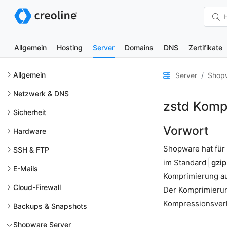
Allgemein
Hosting
Server
Domains
DNS
Zertifikate
Allgemein
Server
Shopw
Netzwerk & DNS
zstd Komp
Sicherheit
Vorwort
Hardware
Shopware hat für
SSH & FTP
im Standard
gzip
E-Mails
Komprimierung a
Cloud-Firewall
Der Komprimieru
Kompressionsverh
Backups & Snapshots
Shopware Server