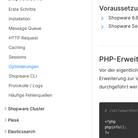
Voraussetz
Erste Schritte
Shopware 6.
Installation
Shopware Se
Message Queue
HTTP Request
Caching
Sessions
PHP-Erweit
Optimierungen
Vor der eigentlic
Shopware CLI
Erweiterung zur V
Protokolle / Logs
durchgeführt werd
Häufige Fehlerquellen
Shopware Cluster
# /var/www/vhos
Plesk
<?php

phpinfo();

Elasticsearch
?>