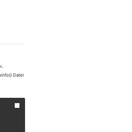
P-
info() Datei