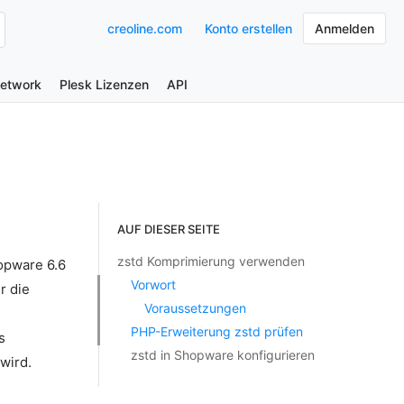
creoline.com
Konto erstellen
Anmelden
Network
Plesk Lizenzen
API
AUF DIESER SEITE
zstd Komprimierung verwenden
opware 6.6
Vorwort
r die
Voraussetzungen
PHP-Erweiterung zstd prüfen
s
zstd in Shopware konfigurieren
wird.