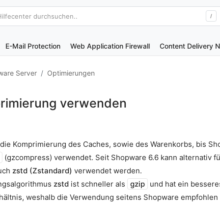
Hilfecenter durchsuchen..
/
E-Mail Protection
Web Application Firewall
Content Delivery 
are Server
Optimierungen
rimierung verwenden
 die Komprimierung des Caches, sowie des Warenkorbs, bis Sh
(gzcompress) verwendet. Seit Shopware 6.6 kann alternativ fü
uch
zstd (Zstandard)
verwendet werden.
ngsalgorithmus
zstd
ist schneller als
gzip
und hat ein bessere
ältnis, weshalb die Verwendung seitens Shopware empfohlen 