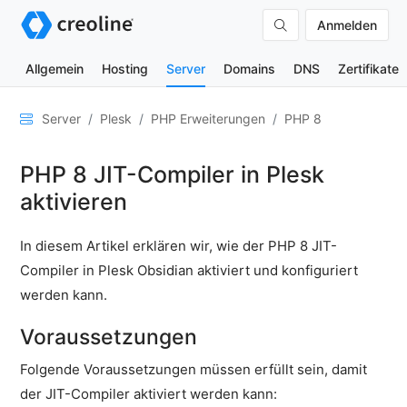
Anmelden
Allgemein
Hosting
Server
Domains
DNS
Zertifikate
Allgemein
Server
Plesk
PHP Erweiterungen
PHP 8
Netzwerk
PHP 8 JIT-Compiler in Plesk
&
DNS
aktivieren
Sicherheit
In diesem Artikel erklären wir, wie der PHP 8 JIT-
Hardware
Compiler in Plesk Obsidian aktiviert und konfiguriert
SSH
werden kann.
&
FTP
Voraussetzungen
E-
Folgende Voraussetzungen müssen erfüllt sein, damit
Mails
der JIT-Compiler aktiviert werden kann: