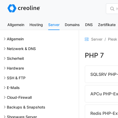
Allgemein
Hosting
Server
Domains
DNS
Zertifikate
Allgemein
Server
Plesk
Netzwerk & DNS
PHP 7
Sicherheit
Hardware
SQLSRV PHP-E
SSH & FTP
E-Mails
APCu PHP-Ext
Cloud-Firewall
Backups & Snapshots
Redis PHP-Ext
Shopware Server