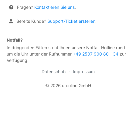
ermitteln
Fragen?
Kontaktieren Sie uns
.
Rechtliches
Bereits Kunde?
Support-Ticket erstellen
.
Häufig
gestellte
Fragen
Notfall?
In dringenden Fällen steht Ihnen unsere Notfall-Hotline rund
um die Uhr unter der Rufnummer
+49 2507 900 80 - 34
zur
TOOLS
Verfügung.
DNS-
Lookup
Datenschutz
·
Impressum
HTTP-
© 2026 creoline GmbH
Test
(IPv4
&
IPv6)
HTTP-
Redirect-
Test