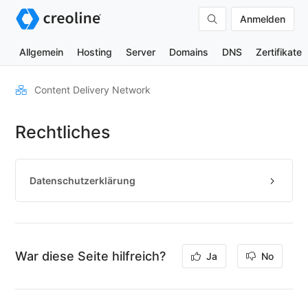
Anmelden
Allgemein
Hosting
Server
Domains
DNS
Zertifikate
Einrichtung
Content Delivery Network
Rendering
Rechtliches
API
CDN
Response
Datenschutzerklärung
Header
analysieren
Sicherheit
Cache
War diese Seite hilfreich?
Ja
No
Purge
CDN
Statistik