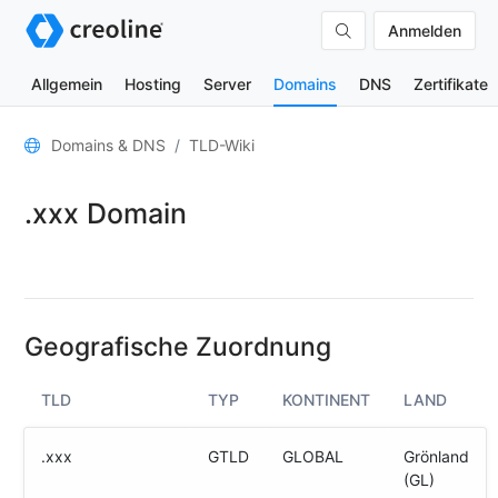
Anmelden
Allgemein
Hosting
Server
Domains
DNS
Zertifikate
Allgemein
Domains & DNS
TLD-Wiki
Domain-
.xxx Domain
Kontakte
Nameserver
TLD-
Wiki
Geografische Zuordnung
TOOLS
TLD
TYP
KONTINENT
LAND
DNS-
Lookup
.xxx
GTLD
GLOBAL
Grönland
HTTP-
(GL)
Test