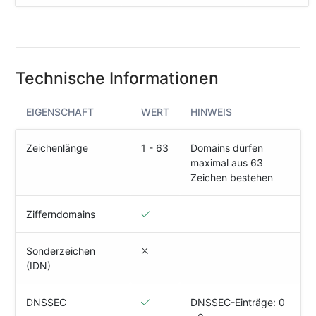
(IPv4
&
IPv6)
HTTP-
Technische Informationen
Redirect-
Test
EIGENSCHAFT
WERT
HINWEIS
Domain
Whois
Zeichenlänge
1 - 63
Domains dürfen
maximal aus 63
Zeichen bestehen
SECURITY
Responsible
Zifferndomains
Disclosure
Sonderzeichen
WEITERE
(IDN)
RESSOURCEN
creoline.com
DNSSEC
DNSSEC-Einträge: 0
Kundencenter