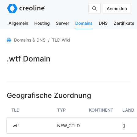
Anmelden
Allgemein
Hosting
Server
Domains
DNS
Zertifikate
Allgemein
Domains & DNS
TLD-Wiki
Domain-
.wtf Domain
Kontakte
Nameserver
TLD-
Wiki
Geografische Zuordnung
TOOLS
TLD
TYP
KONTINENT
LAND
DNS-
Lookup
.wtf
NEW_GTLD
()
HTTP-
Test