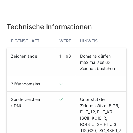
(IPv4
&
IPv6)
Technische Informationen
HTTP-
Redirect-
Test
EIGENSCHAFT
WERT
HINWEIS
Domain
Zeichenlänge
1 - 63
Domains dürfen
Whois
maximal aus 63
Zeichen bestehen
SECURITY
Zifferndomains
Responsible
Disclosure
Sonderzeichen
Unterstützte
(IDN)
Zeichensätze: BIG5,
WEITERE
EUC_JP, EUC_KR,
RESSOURCEN
ISCII, KOI8_R,
creoline.com
KOI8_U, SHIFT_JIS,
TIS_620, ISO_8859_7,
Kundencenter