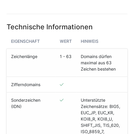
(IPv4
&
IPv6)
Technische Informationen
HTTP-
Redirect-
Test
EIGENSCHAFT
WERT
HINWEIS
Domain
Zeichenlänge
1 - 63
Domains dürfen
Whois
maximal aus 63
Zeichen bestehen
SECURITY
Zifferndomains
Responsible
Disclosure
Sonderzeichen
Unterstützte
(IDN)
Zeichensätze: BIG5,
WEITERE
EUC_JP, EUC_KR,
RESSOURCEN
KOI8_R, KOI8_U,
creoline.com
SHIFT_JIS, TIS_620,
ISO_8859_7,
Kundencenter