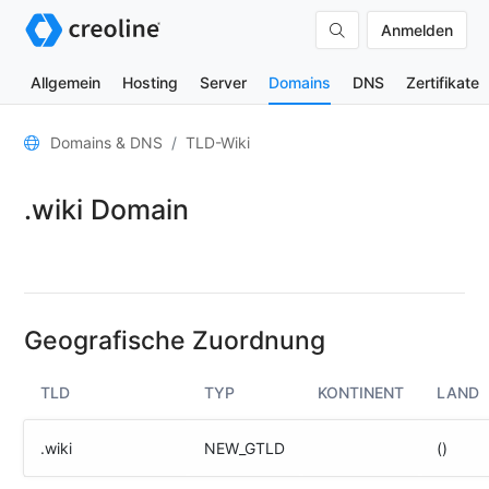
Anmelden
Allgemein
Hosting
Server
Domains
DNS
Zertifikate
Allgemein
Domains & DNS
TLD-Wiki
Domain-
.wiki Domain
Kontakte
Nameserver
TLD-
Wiki
Geografische Zuordnung
TOOLS
TLD
TYP
KONTINENT
LAND
DNS-
Lookup
.wiki
NEW_GTLD
()
HTTP-
Test