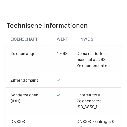
(IPv4
&
IPv6)
Technische Informationen
HTTP-
Redirect-
Test
EIGENSCHAFT
WERT
HINWEIS
Domain
Zeichenlänge
1 - 63
Domains dürfen
Whois
maximal aus 63
Zeichen bestehen
SECURITY
Zifferndomains
Responsible
Disclosure
Sonderzeichen
Unterstützte
(IDN)
Zeichensätze:
WEITERE
ISO_8859_1
RESSOURCEN
creoline.com
DNSSEC
DNSSEC-Einträge: 0
Kundencenter