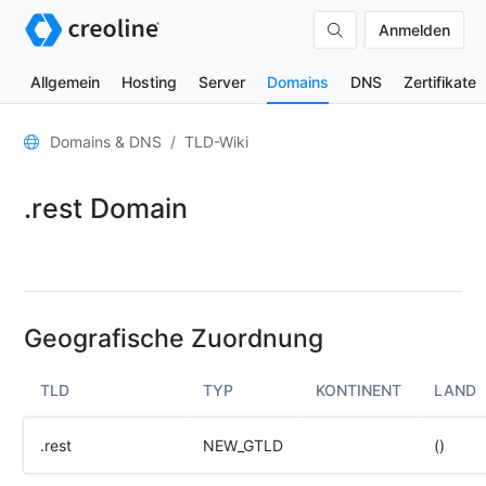
Anmelden
Allgemein
Hosting
Server
Domains
DNS
Zertifikate
Allgemein
Domains & DNS
TLD-Wiki
Domain-
.rest Domain
Kontakte
Nameserver
TLD-
Wiki
Geografische Zuordnung
TOOLS
TLD
TYP
KONTINENT
LAND
DNS-
Lookup
.rest
NEW_GTLD
()
HTTP-
Test