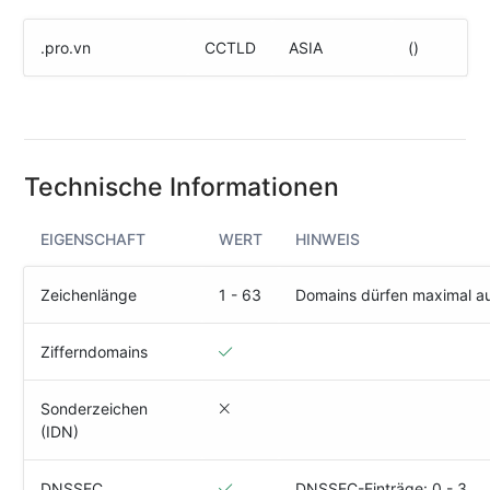
(IPv4
&
.pro.vn
CCTLD
ASIA
()
IPv6)
HTTP-
Redirect-
Test
Technische Informationen
Domain
Whois
EIGENSCHAFT
WERT
HINWEIS
SECURITY
Zeichenlänge
1 - 63
Domains dürfen maximal a
Responsible
Disclosure
Zifferndomains
WEITERE
Sonderzeichen
RESSOURCEN
(IDN)
creoline.com
Kundencenter
DNSSEC
DNSSEC-Einträge: 0 - 3