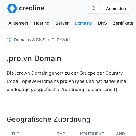
Anmelden
Allgemein
Hosting
Server
Domains
DNS
Zertifikate
Allgemein
Domains & DNS
TLD-Wiki
Domain-
.pro.vn Domain
Kontakte
Nameserver
Die .pro.vn Domain gehört zu der Gruppe der Country-
TLD-
Code Toplevel-Domains
pro.vnType
und hat daher eine
Wiki
eindeutige geografische Zuordnung zu dem Land
()
.
TOOLS
DNS-
Lookup
Geografische Zuordnung
HTTP-
Test
TLD
TYP
KONTINENT
LAND