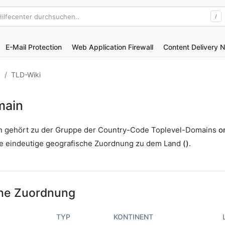
Hilfecenter durchsuchen..
/
E-Mail Protection
Web Application Firewall
Content Delivery 
S
TLD-Wiki
main
in gehört zu der Gruppe der Country-Code Toplevel-Domains
o
ne eindeutige geografische Zuordnung zu dem Land
()
.
he Zuordnung
TYP
KONTINENT