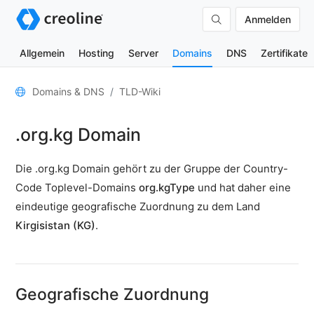
Anmelden
Allgemein
Hosting
Server
Domains
DNS
Zertifikate
Allgemein
Domains & DNS
TLD-Wiki
Domain-
.org.kg Domain
Kontakte
Nameserver
Die .org.kg Domain gehört zu der Gruppe der Country-
TLD-
Code Toplevel-Domains
org.kgType
und hat daher eine
Wiki
eindeutige geografische Zuordnung zu dem Land
Kirgisistan (KG)
.
TOOLS
DNS-
Lookup
Geografische Zuordnung
HTTP-
Test