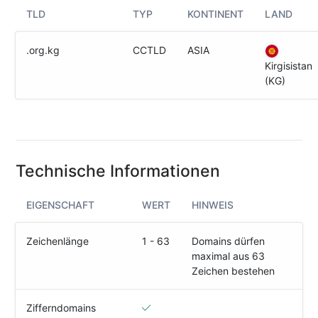
(IPv4
TLD
TYP
KONTINENT
LAND
&
IPv6)
.org.kg
CCTLD
ASIA
HTTP-
Kirgisistan
Redirect-
(KG)
Test
Domain
Whois
Technische Informationen
SECURITY
EIGENSCHAFT
WERT
HINWEIS
Responsible
Disclosure
Zeichenlänge
1 - 63
Domains dürfen
maximal aus 63
WEITERE
RESSOURCEN
Zeichen bestehen
creoline.com
Zifferndomains
Kundencenter