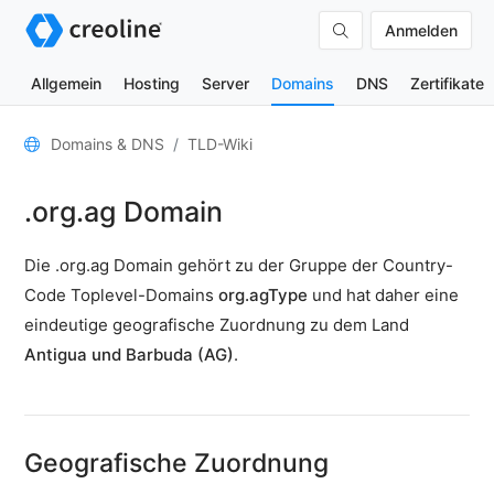
Anmelden
Allgemein
Hosting
Server
Domains
DNS
Zertifikate
Allgemein
Domains & DNS
TLD-Wiki
Domain-
.org.ag Domain
Kontakte
Nameserver
Die .org.ag Domain gehört zu der Gruppe der Country-
TLD-
Code Toplevel-Domains
org.agType
und hat daher eine
Wiki
eindeutige geografische Zuordnung zu dem Land
Antigua und Barbuda (AG)
.
TOOLS
DNS-
Lookup
Geografische Zuordnung
HTTP-
Test