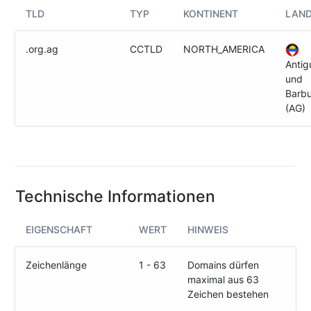
(IPv4
TLD
TYP
KONTINENT
LAN
&
IPv6)
.org.ag
CCTLD
NORTH_AMERICA
HTTP-
Antig
Redirect-
und
Test
Barb
(AG)
Domain
Whois
SECURITY
Technische Informationen
Responsible
Disclosure
EIGENSCHAFT
WERT
HINWEIS
WEITERE
RESSOURCEN
Zeichenlänge
1 - 63
Domains dürfen
maximal aus 63
creoline.com
Zeichen bestehen
Kundencenter