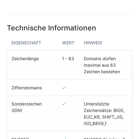
(IPv4
&
IPv6)
Technische Informationen
HTTP-
Redirect-
Test
EIGENSCHAFT
WERT
HINWEIS
Domain
Zeichenlänge
1 - 63
Domains dürfen
Whois
maximal aus 63
Zeichen bestehen
SECURITY
Zifferndomains
Responsible
Disclosure
Sonderzeichen
Unterstützte
(IDN)
Zeichensätze: BIG5,
WEITERE
EUC_KR, SHIFT_JIS,
RESSOURCEN
ISO_8859_1
creoline.com
Kundencenter