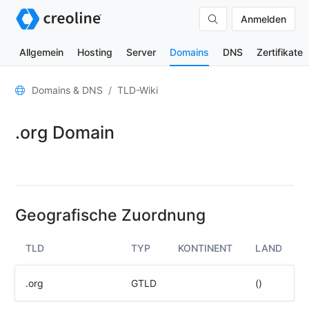
Anmelden
Allgemein
Hosting
Server
Domains
DNS
Zertifikate
Allgemein
Domains & DNS
TLD-Wiki
Domain-
.org Domain
Kontakte
Nameserver
TLD-
Wiki
Geografische Zuordnung
TOOLS
TLD
TYP
KONTINENT
LAND
DNS-
Lookup
.org
GTLD
()
HTTP-
Test