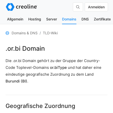
Anmelden
Allgemein
Hosting
Server
Domains
DNS
Zertifikate
Allgemein
Domains & DNS
TLD-Wiki
Domain-
.or.bi Domain
Kontakte
Nameserver
Die .or.bi Domain gehört zu der Gruppe der Country-
TLD-
Code Toplevel-Domains
or.biType
und hat daher eine
Wiki
eindeutige geografische Zuordnung zu dem Land
Burundi (BI)
.
TOOLS
DNS-
Lookup
Geografische Zuordnung
HTTP-
Test