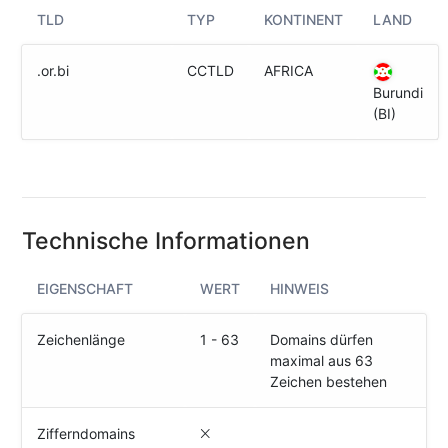
(IPv4
TLD
TYP
KONTINENT
LAND
&
IPv6)
.or.bi
CCTLD
AFRICA
HTTP-
Burundi
Redirect-
(BI)
Test
Domain
Whois
Technische Informationen
SECURITY
EIGENSCHAFT
WERT
HINWEIS
Responsible
Disclosure
Zeichenlänge
1 - 63
Domains dürfen
maximal aus 63
WEITERE
RESSOURCEN
Zeichen bestehen
creoline.com
Zifferndomains
Kundencenter