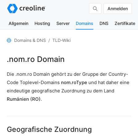
Anmelden
Allgemein
Hosting
Server
Domains
DNS
Zertifikate
Allgemein
Domains & DNS
TLD-Wiki
Domain-
.nom.ro Domain
Kontakte
Nameserver
Die .nom.ro Domain gehört zu der Gruppe der Country-
TLD-
Code Toplevel-Domains
nom.roType
und hat daher eine
Wiki
eindeutige geografische Zuordnung zu dem Land
Rumänien (RO)
.
TOOLS
DNS-
Lookup
Geografische Zuordnung
HTTP-
Test