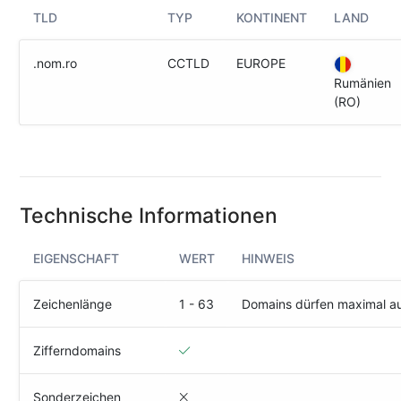
(IPv4
TLD
TYP
KONTINENT
LAND
&
IPv6)
.nom.ro
CCTLD
EUROPE
HTTP-
Rumänien
Redirect-
(RO)
Test
Domain
Whois
Technische Informationen
SECURITY
EIGENSCHAFT
WERT
HINWEIS
Responsible
Disclosure
Zeichenlänge
1 - 63
Domains dürfen maximal a
WEITERE
RESSOURCEN
Zifferndomains
creoline.com
Kundencenter
Sonderzeichen