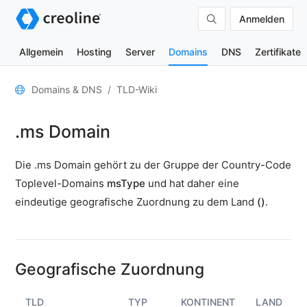
Anmelden
Allgemein
Hosting
Server
Domains
DNS
Zertifikate
Allgemein
Domains & DNS
TLD-Wiki
Domain-
.ms Domain
Kontakte
Nameserver
Die .ms Domain gehört zu der Gruppe der Country-Code
TLD-
Toplevel-Domains
msType
und hat daher eine
Wiki
eindeutige geografische Zuordnung zu dem Land
()
.
TOOLS
DNS-
Lookup
Geografische Zuordnung
HTTP-
Test
TLD
TYP
KONTINENT
LAND