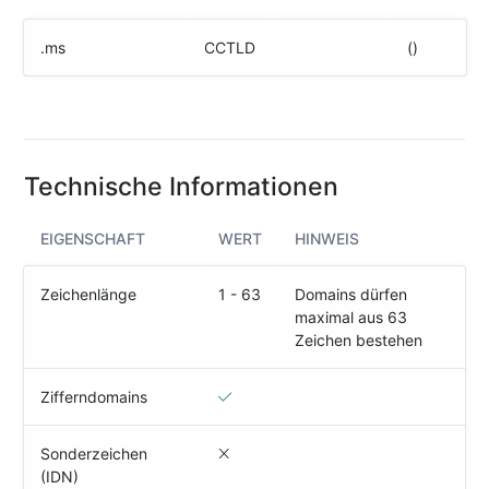
(IPv4
&
.ms
CCTLD
()
IPv6)
HTTP-
Redirect-
Test
Technische Informationen
Domain
Whois
EIGENSCHAFT
WERT
HINWEIS
SECURITY
Zeichenlänge
1 - 63
Domains dürfen
maximal aus 63
Responsible
Zeichen bestehen
Disclosure
WEITERE
Zifferndomains
RESSOURCEN
creoline.com
Sonderzeichen
(IDN)
Kundencenter