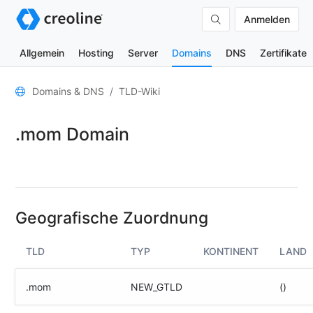
Anmelden
Allgemein
Hosting
Server
Domains
DNS
Zertifikate
Allgemein
Domains & DNS
TLD-Wiki
Domain-
.mom Domain
Kontakte
Nameserver
TLD-
Wiki
Geografische Zuordnung
TOOLS
TLD
TYP
KONTINENT
LAND
DNS-
Lookup
.mom
NEW_GTLD
()
HTTP-
Test