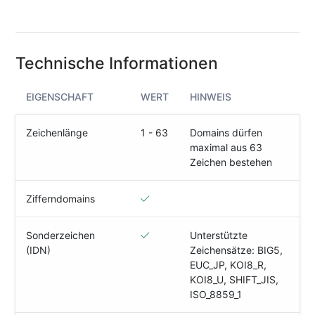
(IPv4
&
IPv6)
Technische Informationen
HTTP-
Redirect-
Test
EIGENSCHAFT
WERT
HINWEIS
Domain
Zeichenlänge
1 - 63
Domains dürfen
Whois
maximal aus 63
Zeichen bestehen
SECURITY
Zifferndomains
Responsible
Disclosure
Sonderzeichen
Unterstützte
(IDN)
Zeichensätze: BIG5,
WEITERE
EUC_JP, KOI8_R,
RESSOURCEN
KOI8_U, SHIFT_JIS,
creoline.com
ISO_8859_1
Kundencenter