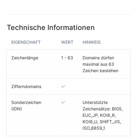
(IPv4
&
IPv6)
Technische Informationen
HTTP-
Redirect-
Test
EIGENSCHAFT
WERT
HINWEIS
Domain
Zeichenlänge
1 - 63
Domains dürfen
Whois
maximal aus 63
Zeichen bestehen
SECURITY
Zifferndomains
Responsible
Disclosure
Sonderzeichen
Unterstützte
(IDN)
Zeichensätze: BIG5,
WEITERE
EUC_JP, KOI8_R,
RESSOURCEN
KOI8_U, SHIFT_JIS,
creoline.com
ISO_8859_1
Kundencenter