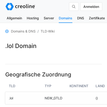
Anmelden
Allgemein
Hosting
Server
Domains
DNS
Zertifikate
Allgemein
Domains & DNS
TLD-Wiki
Domain-
.lol Domain
Kontakte
Nameserver
TLD-
Wiki
Geografische Zuordnung
TOOLS
TLD
TYP
KONTINENT
LAND
DNS-
Lookup
.lol
NEW_GTLD
()
HTTP-
Test