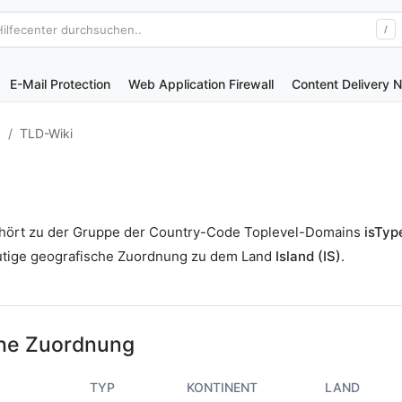
Hilfecenter durchsuchen..
/
E-Mail Protection
Web Application Firewall
Content Delivery 
S
TLD-Wiki
ehört zu der Gruppe der Country-Code Toplevel-Domains
isTyp
utige geografische Zuordnung zu dem Land
Island (IS)
.
he Zuordnung
TYP
KONTINENT
LAND