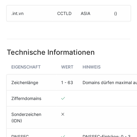
(IPv4
&
.int.vn
CCTLD
ASIA
()
IPv6)
HTTP-
Redirect-
Test
Technische Informationen
Domain
Whois
EIGENSCHAFT
WERT
HINWEIS
SECURITY
Zeichenlänge
1 - 63
Domains dürfen maximal a
Responsible
Disclosure
Zifferndomains
WEITERE
Sonderzeichen
RESSOURCEN
(IDN)
creoline.com
Kundencenter
DNSSEC
DNSSEC-Einträge: 0 - 3