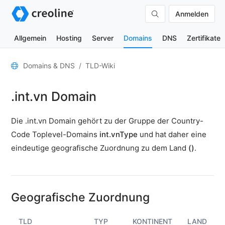
Anmelden
Allgemein
Hosting
Server
Domains
DNS
Zertifikate
Allgemein
Domains & DNS
TLD-Wiki
Domain-
.int.vn Domain
Kontakte
Nameserver
Die .int.vn Domain gehört zu der Gruppe der Country-
TLD-
Code Toplevel-Domains
int.vnType
und hat daher eine
Wiki
eindeutige geografische Zuordnung zu dem Land
()
.
TOOLS
DNS-
Lookup
Geografische Zuordnung
HTTP-
Test
TLD
TYP
KONTINENT
LAND