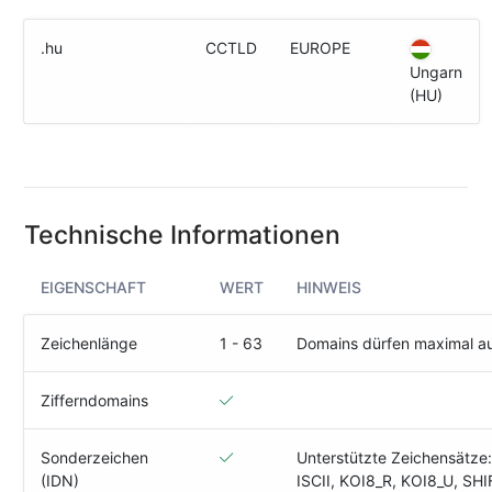
(IPv4
&
.hu
CCTLD
EUROPE
IPv6)
Ungarn
(HU)
HTTP-
Redirect-
Test
Domain
Whois
Technische Informationen
EIGENSCHAFT
WERT
HINWEIS
SECURITY
Responsible
Zeichenlänge
1 - 63
Domains dürfen maximal a
Disclosure
WEITERE
Zifferndomains
RESSOURCEN
creoline.com
Sonderzeichen
Unterstützte Zeichensätze
(IDN)
ISCII, KOI8_R, KOI8_U, SHI
Kundencenter