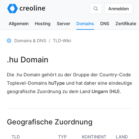
Anmelden
Allgemein
Hosting
Server
Domains
DNS
Zertifikate
Allgemein
Domains & DNS
TLD-Wiki
Domain-
.hu Domain
Kontakte
Nameserver
Die .hu Domain gehört zu der Gruppe der Country-Code
TLD-
Toplevel-Domains
huType
und hat daher eine eindeutige
Wiki
geografische Zuordnung zu dem Land
Ungarn (HU)
.
TOOLS
DNS-
Lookup
Geografische Zuordnung
HTTP-
Test
TLD
TYP
KONTINENT
LAND