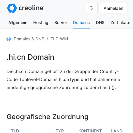
Anmelden
Allgemein
Hosting
Server
Domains
DNS
Zertifikate
Allgemein
Domains & DNS
TLD-Wiki
Domain-
.hi.cn Domain
Kontakte
Nameserver
Die .hi.cn Domain gehört zu der Gruppe der Country-
TLD-
Code Toplevel-Domains
hi.cnType
und hat daher eine
Wiki
eindeutige geografische Zuordnung zu dem Land
()
.
TOOLS
DNS-
Lookup
Geografische Zuordnung
HTTP-
Test
TLD
TYP
KONTINENT
LAND