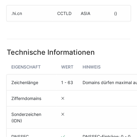
(IPv4
&
.hi.cn
CCTLD
ASIA
()
IPv6)
HTTP-
Redirect-
Test
Technische Informationen
Domain
Whois
EIGENSCHAFT
WERT
HINWEIS
SECURITY
Zeichenlänge
1 - 63
Domains dürfen maximal a
Responsible
Disclosure
Zifferndomains
WEITERE
Sonderzeichen
RESSOURCEN
(IDN)
creoline.com
Kundencenter
DNSSEC
DNSSEC-Einträge: 0 - 0