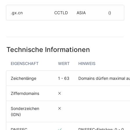
(IPv4
&
.gx.cn
CCTLD
ASIA
()
IPv6)
HTTP-
Redirect-
Test
Technische Informationen
Domain
Whois
EIGENSCHAFT
WERT
HINWEIS
SECURITY
Zeichenlänge
1 - 63
Domains dürfen maximal a
Responsible
Disclosure
Zifferndomains
WEITERE
Sonderzeichen
RESSOURCEN
(IDN)
creoline.com
Kundencenter
DNSSEC
DNSSEC-Einträge: 0 - 0