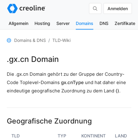
Anmelden
Allgemein
Hosting
Server
Domains
DNS
Zertifikate
Allgemein
Domains & DNS
TLD-Wiki
Domain-
.gx.cn Domain
Kontakte
Nameserver
Die .gx.cn Domain gehört zu der Gruppe der Country-
TLD-
Code Toplevel-Domains
gx.cnType
und hat daher eine
Wiki
eindeutige geografische Zuordnung zu dem Land
()
.
TOOLS
DNS-
Lookup
Geografische Zuordnung
HTTP-
Test
TLD
TYP
KONTINENT
LAND