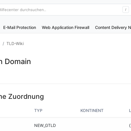
Hilfecenter durchsuchen..
/
E-Mail Protection
Web Application Firewall
Content Delivery 
S
TLD-Wiki
on Domain
he Zuordnung
TYP
KONTINENT
NEW_GTLD
(