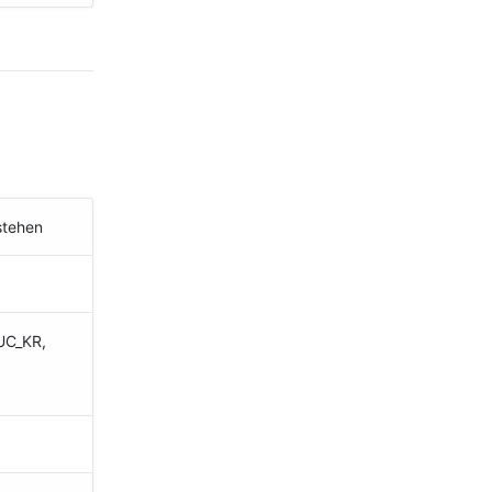
stehen
EUC_KR,