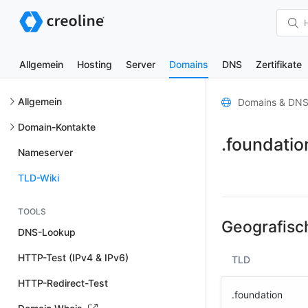
Allgemein
Hosting
Server
Domains
DNS
Zertifikate
Allgemein
Domains & DN
Domain-Kontakte
.foundati
Nameserver
TLD-Wiki
TOOLS
Geografisc
DNS-Lookup
HTTP-Test (IPv4 & IPv6)
TLD
HTTP-Redirect-Test
.foundation