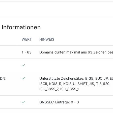
 Informationen
WERT
HINWEIS
1 - 63
Domains dürfen maximal aus 63 Zeichen be
IDN)
Unterstützte Zeichensätze: BIG5, EUC_JP, 
ISCII, KOI8_R, KOI8_U, SHIFT_JIS, TIS_620,
ISO_8859_7, ISO_8859_1
DNSSEC-Einträge: 0 - 3