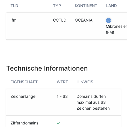
(IPv4
TLD
TYP
KONTINENT
LAND
&
IPv6)
.fm
CCTLD
OCEANIA
HTTP-
Mikronesie
Redirect-
(FM)
Test
Domain
Whois
Technische Informationen
SECURITY
EIGENSCHAFT
WERT
HINWEIS
Responsible
Disclosure
Zeichenlänge
1 - 63
Domains dürfen
maximal aus 63
WEITERE
RESSOURCEN
Zeichen bestehen
creoline.com
Zifferndomains
Kundencenter