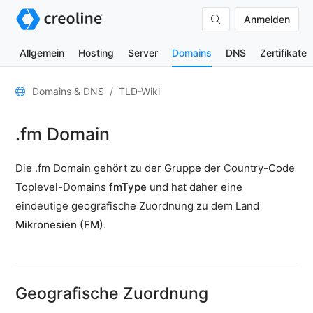
Anmelden
Allgemein
Hosting
Server
Domains
DNS
Zertifikate
Allgemein
Domains & DNS
TLD-Wiki
Domain-
.fm Domain
Kontakte
Nameserver
Die .fm Domain gehört zu der Gruppe der Country-Code
TLD-
Toplevel-Domains
fmType
und hat daher eine
Wiki
eindeutige geografische Zuordnung zu dem Land
Mikronesien (FM)
.
TOOLS
DNS-
Lookup
Geografische Zuordnung
HTTP-
Test