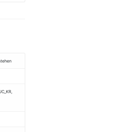
stehen
EUC_KR,