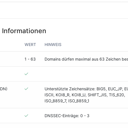
 Informationen
WERT
HINWEIS
1 - 63
Domains dürfen maximal aus 63 Zeichen be
IDN)
Unterstützte Zeichensätze: BIG5, EUC_JP, 
ISCII, KOI8_R, KOI8_U, SHIFT_JIS, TIS_620,
ISO_8859_7, ISO_8859_1
DNSSEC-Einträge: 0 - 3