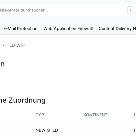
Hilfecenter durchsuchen..
/
E-Mail Protection
Web Application Firewall
Content Delivery 
S
TLD-Wiki
in
he Zuordnung
TYP
KONTINENT
NEW_GTLD
(