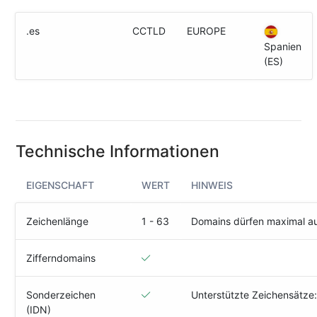
(IPv4
&
.es
CCTLD
EUROPE
IPv6)
Spanien
(ES)
HTTP-
Redirect-
Test
Domain
Whois
Technische Informationen
EIGENSCHAFT
WERT
HINWEIS
SECURITY
Responsible
Zeichenlänge
1 - 63
Domains dürfen maximal a
Disclosure
WEITERE
Zifferndomains
RESSOURCEN
creoline.com
Sonderzeichen
Unterstützte Zeichensätze
(IDN)
Kundencenter