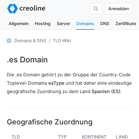
Anmelden
Allgemein
Hosting
Server
Domains
DNS
Zertifikate
Allgemein
Domains & DNS
TLD-Wiki
Domain-
.es Domain
Kontakte
Nameserver
Die .es Domain gehört zu der Gruppe der Country-Code
TLD-
Toplevel-Domains
esType
und hat daher eine eindeutige
Wiki
geografische Zuordnung zu dem Land
Spanien (ES)
.
TOOLS
DNS-
Lookup
Geografische Zuordnung
HTTP-
Test
TLD
TYP
KONTINENT
LAND