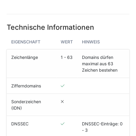
(IPv4
&
IPv6)
Technische Informationen
HTTP-
Redirect-
Test
EIGENSCHAFT
WERT
HINWEIS
Domain
Zeichenlänge
1 - 63
Domains dürfen
Whois
maximal aus 63
Zeichen bestehen
SECURITY
Zifferndomains
Responsible
Disclosure
Sonderzeichen
(IDN)
WEITERE
RESSOURCEN
creoline.com
DNSSEC
DNSSEC-Einträge: 0
- 3
Kundencenter