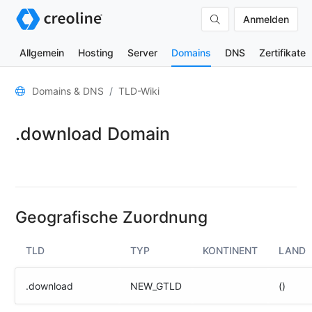
Anmelden
Allgemein
Hosting
Server
Domains
DNS
Zertifikate
Allgemein
Domains & DNS
TLD-Wiki
Domain-
.download Domain
Kontakte
Nameserver
TLD-
Wiki
Geografische Zuordnung
TOOLS
TLD
TYP
KONTINENT
LAND
DNS-
Lookup
.download
NEW_GTLD
()
HTTP-
Test