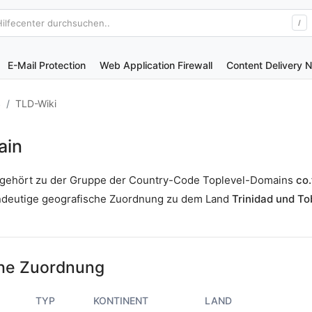
Hilfecenter durchsuchen..
/
E-Mail Protection
Web Application Firewall
Content Delivery 
S
TLD-Wiki
ain
n gehört zu der Gruppe der Country-Code Toplevel-Domains
co.
indeutige geografische Zuordnung zu dem Land
Trinidad und To
he Zuordnung
TYP
KONTINENT
LAND