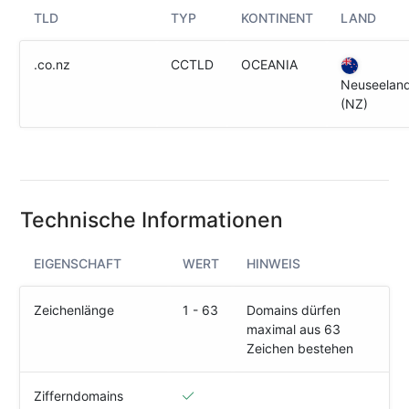
(IPv4
TLD
TYP
KONTINENT
LAND
&
IPv6)
.co.nz
CCTLD
OCEANIA
HTTP-
Neuseelan
Redirect-
(NZ)
Test
Domain
Whois
Technische Informationen
SECURITY
EIGENSCHAFT
WERT
HINWEIS
Responsible
Disclosure
Zeichenlänge
1 - 63
Domains dürfen
maximal aus 63
WEITERE
RESSOURCEN
Zeichen bestehen
creoline.com
Zifferndomains
Kundencenter