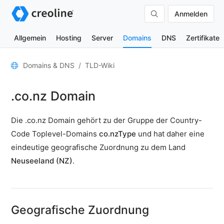
Anmelden
Allgemein
Hosting
Server
Domains
DNS
Zertifikate
Allgemein
Domains & DNS
TLD-Wiki
Domain-
.co.nz Domain
Kontakte
Nameserver
Die .co.nz Domain gehört zu der Gruppe der Country-
TLD-
Code Toplevel-Domains
co.nzType
und hat daher eine
Wiki
eindeutige geografische Zuordnung zu dem Land
Neuseeland (NZ)
.
TOOLS
DNS-
Lookup
Geografische Zuordnung
HTTP-
Test