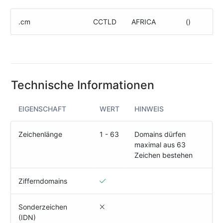
(IPv4
&
.cm
CCTLD
AFRICA
()
IPv6)
HTTP-
Redirect-
Test
Technische Informationen
Domain
Whois
EIGENSCHAFT
WERT
HINWEIS
SECURITY
Zeichenlänge
1 - 63
Domains dürfen
maximal aus 63
Responsible
Zeichen bestehen
Disclosure
WEITERE
Zifferndomains
RESSOURCEN
creoline.com
Sonderzeichen
(IDN)
Kundencenter