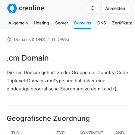
Anmelden
Allgemein
Hosting
Server
Domains
DNS
Zertifikate
Allgemein
Domains & DNS
TLD-Wiki
Domain-
.cm Domain
Kontakte
Nameserver
Die .cm Domain gehört zu der Gruppe der Country-Code
TLD-
Toplevel-Domains
cmType
und hat daher eine
Wiki
eindeutige geografische Zuordnung zu dem Land
()
.
TOOLS
DNS-
Lookup
Geografische Zuordnung
HTTP-
Test
TLD
TYP
KONTINENT
LAND