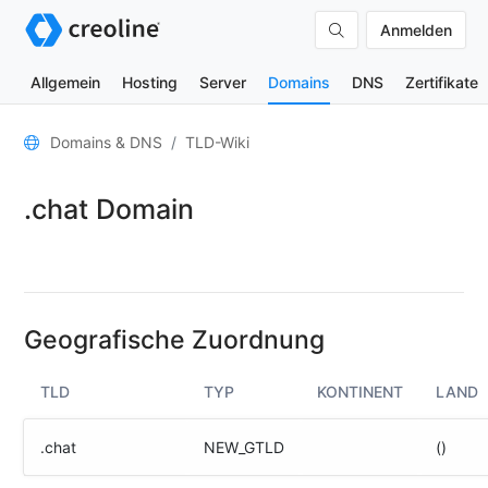
Anmelden
Allgemein
Hosting
Server
Domains
DNS
Zertifikate
Allgemein
Domains & DNS
TLD-Wiki
Domain-
.chat Domain
Kontakte
Nameserver
TLD-
Wiki
Geografische Zuordnung
TOOLS
TLD
TYP
KONTINENT
LAND
DNS-
Lookup
.chat
NEW_GTLD
()
HTTP-
Test