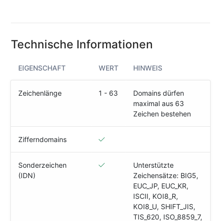
(IPv4
&
IPv6)
Technische Informationen
HTTP-
Redirect-
Test
EIGENSCHAFT
WERT
HINWEIS
Domain
Zeichenlänge
1 - 63
Domains dürfen
Whois
maximal aus 63
Zeichen bestehen
SECURITY
Zifferndomains
Responsible
Disclosure
Sonderzeichen
Unterstützte
(IDN)
Zeichensätze: BIG5,
WEITERE
EUC_JP, EUC_KR,
RESSOURCEN
ISCII, KOI8_R,
creoline.com
KOI8_U, SHIFT_JIS,
TIS_620, ISO_8859_7,
Kundencenter