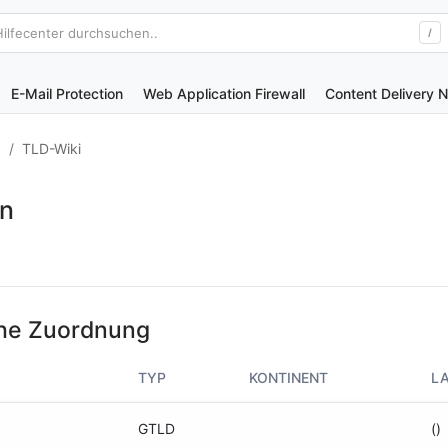
Hilfecenter durchsuchen..
/
E-Mail Protection
Web Application Firewall
Content Delivery 
S
TLD-Wiki
in
he Zuordnung
TYP
KONTINENT
L
GTLD
()