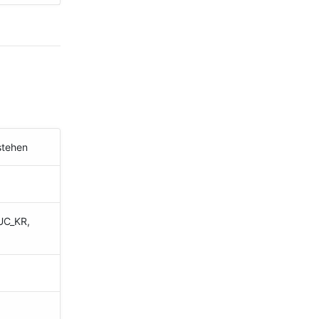
stehen
EUC_KR,