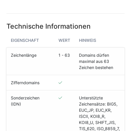
(IPv4
&
IPv6)
Technische Informationen
HTTP-
Redirect-
Test
EIGENSCHAFT
WERT
HINWEIS
Domain
Zeichenlänge
1 - 63
Domains dürfen
Whois
maximal aus 63
Zeichen bestehen
SECURITY
Zifferndomains
Responsible
Disclosure
Sonderzeichen
Unterstützte
(IDN)
Zeichensätze: BIG5,
WEITERE
EUC_JP, EUC_KR,
RESSOURCEN
ISCII, KOI8_R,
creoline.com
KOI8_U, SHIFT_JIS,
TIS_620, ISO_8859_7,
Kundencenter