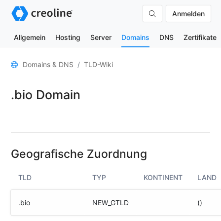
Anmelden
Allgemein
Hosting
Server
Domains
DNS
Zertifikate
Allgemein
Domains & DNS
TLD-Wiki
Domain-
.bio Domain
Kontakte
Nameserver
TLD-
Wiki
Geografische Zuordnung
TOOLS
TLD
TYP
KONTINENT
LAND
DNS-
Lookup
.bio
NEW_GTLD
()
HTTP-
Test