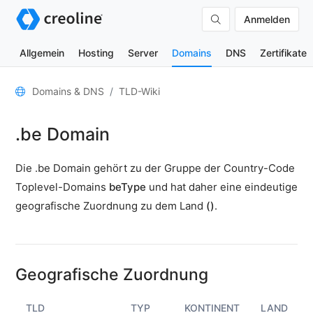
Anmelden
Allgemein
Hosting
Server
Domains
DNS
Zertifikate
Allgemein
Domains & DNS
TLD-Wiki
Domain-
.be Domain
Kontakte
Nameserver
Die .be Domain gehört zu der Gruppe der Country-Code
TLD-
Toplevel-Domains
beType
und hat daher eine eindeutige
Wiki
geografische Zuordnung zu dem Land
()
.
TOOLS
DNS-
Lookup
Geografische Zuordnung
HTTP-
Test
TLD
TYP
KONTINENT
LAND