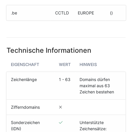
(IPv4
&
.be
CCTLD
EUROPE
()
IPv6)
HTTP-
Redirect-
Test
Technische Informationen
Domain
Whois
EIGENSCHAFT
WERT
HINWEIS
SECURITY
Zeichenlänge
1 - 63
Domains dürfen
maximal aus 63
Responsible
Zeichen bestehen
Disclosure
WEITERE
Zifferndomains
RESSOURCEN
creoline.com
Sonderzeichen
Unterstützte
(IDN)
Zeichensätze:
Kundencenter