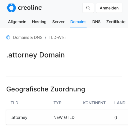
Anmelden
Allgemein
Hosting
Server
Domains
DNS
Zertifikate
Allgemein
Domains & DNS
TLD-Wiki
Domain-
.attorney Domain
Kontakte
Nameserver
TLD-
Wiki
Geografische Zuordnung
TOOLS
TLD
TYP
KONTINENT
LAND
DNS-
Lookup
.attorney
NEW_GTLD
()
HTTP-
Test