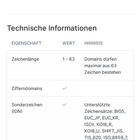
(IPv4
&
IPv6)
Technische Informationen
HTTP-
Redirect-
Test
EIGENSCHAFT
WERT
HINWEIS
Domain
Zeichenlänge
1 - 63
Domains dürfen
Whois
maximal aus 63
Zeichen bestehen
SECURITY
Zifferndomains
Responsible
Disclosure
Sonderzeichen
Unterstützte
(IDN)
Zeichensätze: BIG5,
WEITERE
EUC_JP, EUC_KR,
RESSOURCEN
ISCII, KOI8_R,
creoline.com
KOI8_U, SHIFT_JIS,
TIS_620, ISO_8859_7,
Kundencenter