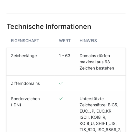
(IPv4
&
IPv6)
Technische Informationen
HTTP-
Redirect-
Test
EIGENSCHAFT
WERT
HINWEIS
Domain
Zeichenlänge
1 - 63
Domains dürfen
Whois
maximal aus 63
Zeichen bestehen
SECURITY
Zifferndomains
Responsible
Disclosure
Sonderzeichen
Unterstützte
(IDN)
Zeichensätze: BIG5,
WEITERE
EUC_JP, EUC_KR,
RESSOURCEN
ISCII, KOI8_R,
creoline.com
KOI8_U, SHIFT_JIS,
TIS_620, ISO_8859_7,
Kundencenter