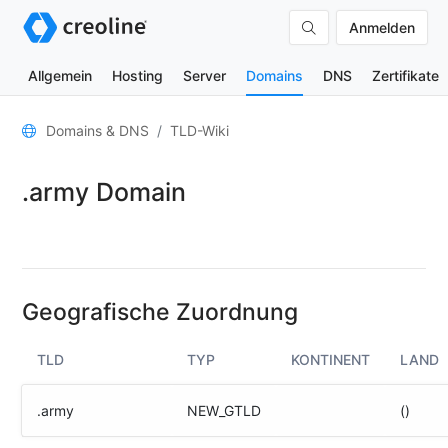
Anmelden
Allgemein
Hosting
Server
Domains
DNS
Zertifikate
Allgemein
Domains & DNS
TLD-Wiki
Domain-
.army Domain
Kontakte
Nameserver
TLD-
Wiki
Geografische Zuordnung
TOOLS
TLD
TYP
KONTINENT
LAND
DNS-
Lookup
.army
NEW_GTLD
()
HTTP-
Test