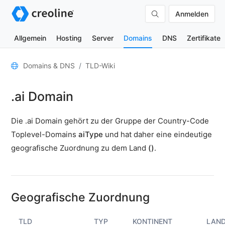
Anmelden
Allgemein
Hosting
Server
Domains
DNS
Zertifikate
Allgemein
Domains & DNS
TLD-Wiki
Domain-
.ai Domain
Kontakte
Nameserver
Die .ai Domain gehört zu der Gruppe der Country-Code
TLD-
Toplevel-Domains
aiType
und hat daher eine eindeutige
Wiki
geografische Zuordnung zu dem Land
()
.
TOOLS
DNS-
Lookup
Geografische Zuordnung
HTTP-
Test
TLD
TYP
KONTINENT
LAN