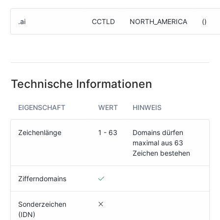
(IPv4
&
.ai
CCTLD
NORTH_AMERICA
()
IPv6)
HTTP-
Redirect-
Test
Technische Informationen
Domain
Whois
EIGENSCHAFT
WERT
HINWEIS
SECURITY
Zeichenlänge
1 - 63
Domains dürfen
maximal aus 63
Responsible
Zeichen bestehen
Disclosure
WEITERE
Zifferndomains
RESSOURCEN
creoline.com
Sonderzeichen
(IDN)
Kundencenter