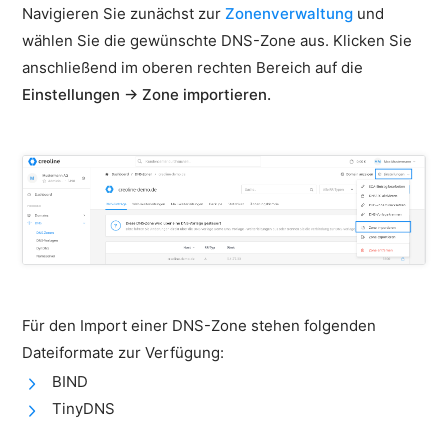
Navigieren Sie zunächst zur
Zonenverwaltung
und
Import
&
wählen Sie die gewünschte DNS-Zone aus. Klicken Sie
Export
anschließend im oberen rechten Bereich auf die
Einstellungen → Zone importieren.
DNS-
Vorlagen
DynDNS
TOOLS
DNS-
Lookup
HTTP-
Test
Für den Import einer DNS-Zone stehen folgenden
(IPv4
Dateiformate zur Verfügung:
&
BIND
IPv6)
TinyDNS
HTTP-
Redirect-