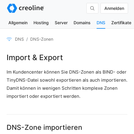
Anmelden
Allgemein
Hosting
Server
Domains
DNS
Zertifikate
DNS-
DNS
DNS-Zonen
Zonen
Zonenverwaltung
Import & Export
DNS-
Einträge
Im Kundencenter können Sie DNS-Zonen als BIND- oder
TinyDNS-Datei sowohl exportieren als auch importieren.
Web-
Weiterleitungen
Damit können in wenigen Schritten komplexe Zonen
Mail-
importiert oder exportiert werden.
Weiterleitungen
Backups
Statistiken
DNS-Zone importieren
DNSSEC