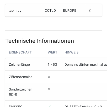
(IPv4
&
.com.by
CCTLD
EUROPE
()
IPv6)
HTTP-
Redirect-
Test
Technische Informationen
Domain
Whois
EIGENSCHAFT
WERT
HINWEIS
SECURITY
Zeichenlänge
1 - 63
Domains dürfen maximal a
Responsible
Disclosure
Zifferndomains
WEITERE
Sonderzeichen
RESSOURCEN
(IDN)
creoline.com
Kundencenter
DNSSEC
DNSSEC-Einträge: 0 - 0