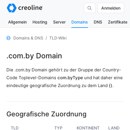
Anmelden
Allgemein
Hosting
Server
Domains
DNS
Zertifikate
Allgemein
Domains & DNS
TLD-Wiki
Domain-
.com.by Domain
Kontakte
Nameserver
Die .com.by Domain gehört zu der Gruppe der Country-
TLD-
Code Toplevel-Domains
com.byType
und hat daher eine
Wiki
eindeutige geografische Zuordnung zu dem Land
()
.
TOOLS
DNS-
Lookup
Geografische Zuordnung
HTTP-
Test
TLD
TYP
KONTINENT
LAND