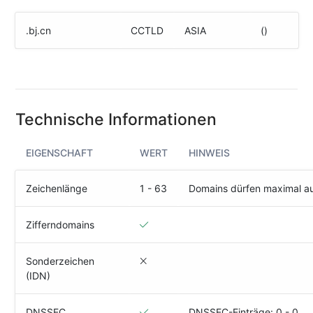
(IPv4
&
.bj.cn
CCTLD
ASIA
()
IPv6)
HTTP-
Redirect-
Test
Technische Informationen
Domain
Whois
EIGENSCHAFT
WERT
HINWEIS
SECURITY
Zeichenlänge
1 - 63
Domains dürfen maximal a
Responsible
Disclosure
Zifferndomains
WEITERE
Sonderzeichen
RESSOURCEN
(IDN)
creoline.com
Kundencenter
DNSSEC
DNSSEC-Einträge: 0 - 0