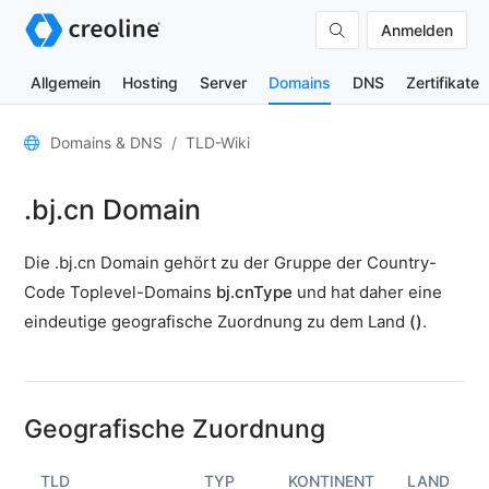
Anmelden
Allgemein
Hosting
Server
Domains
DNS
Zertifikate
Allgemein
Domains & DNS
TLD-Wiki
Domain-
.bj.cn Domain
Kontakte
Nameserver
Die .bj.cn Domain gehört zu der Gruppe der Country-
TLD-
Code Toplevel-Domains
bj.cnType
und hat daher eine
Wiki
eindeutige geografische Zuordnung zu dem Land
()
.
TOOLS
DNS-
Lookup
Geografische Zuordnung
HTTP-
Test
TLD
TYP
KONTINENT
LAND